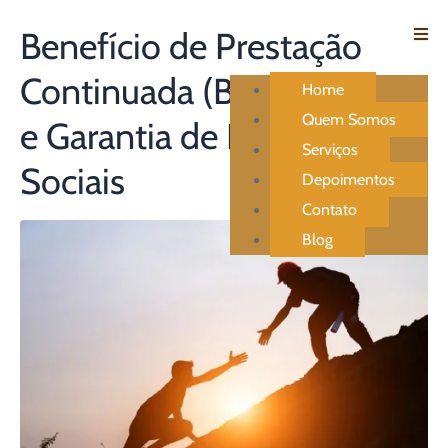
Benefício de Prestação
Continuada (BPC): Amparo
Home
Quem Somos
e Garantia de Direitos
Serviços
Sociais
Depoimentos
Contato
Blog