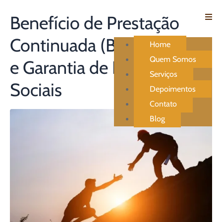
Benefício de Prestação
Continuada (BPC): Amparo
Home
Quem Somos
e Garantia de Direitos
Serviços
Sociais
Depoimentos
Contato
Blog